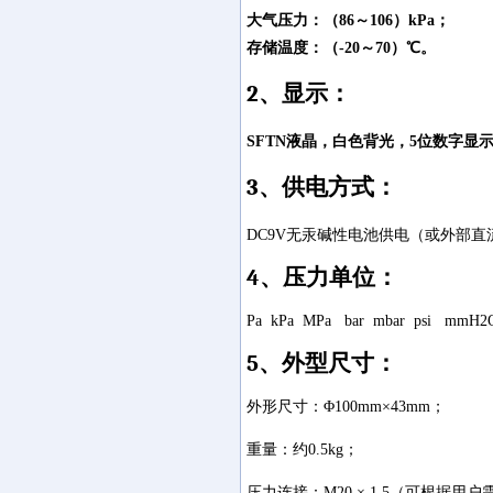
大气压力：（
86
～
106
）
kPa
；
存储温度：（
-20
～
70
）℃。
2
、显示：
SFTN
液晶，白色背光，
5
位数字显
3
、供电方式：
DC9V
无汞碱性电池供电（或外部直
4
、压力单位：
Pa kPa MPa bar mbar psi mmH2
5
、外型尺寸：
外形尺寸：Φ
100mm
×
43mm
；
重量：约
0.5kg
；
压力连接：
M20
×
1.5
（可根据用户