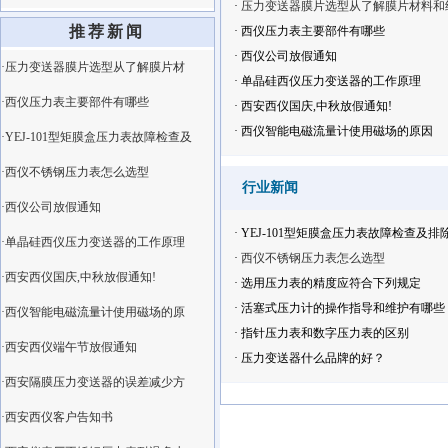
·
压力变送器膜片选型从了解膜片材料和
推荐新闻
·
西仪压力表主要部件有哪些
·
西仪公司放假通知
·压力变送器膜片选型从了解膜片材
·
单晶硅西仪压力变送器的工作原理
·西仪压力表主要部件有哪些
·
西安西仪国庆,中秋放假通知!
·
西仪智能电磁流量计使用磁场的原因
·YEJ-101型矩膜盒压力表故障检查及
·西仪不锈钢压力表怎么选型
行业新闻
·西仪公司放假通知
·
YEJ-101型矩膜盒压力表故障检查及排
·单晶硅西仪压力变送器的工作原理
·
西仪不锈钢压力表怎么选型
·西安西仪国庆,中秋放假通知!
·
选用压力表的精度应符合下列规定
·
活塞式压力计的操作指导和维护有哪些
·西仪智能电磁流量计使用磁场的原
·
指针压力表和数字压力表的区别
·西安西仪端午节放假通知
·
压力变送器什么品牌的好？
·西安隔膜压力变送器的误差减少方
·西安西仪客户告知书