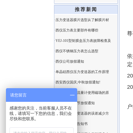
推荐新闻
·压力变送器膜片选型从了解膜片材
·西仪压力表主要部件有哪些
尊
·YEJ-101型矩膜盒压力表故障检查及
·西仪不锈钢压力表怎么选型
依
·西仪公司放假通知
定
·单晶硅西仪压力变送器的工作原理
2
·西安西仪国庆,中秋放假通知!
2
·西仪智能电磁流量计使用磁场的原
请您留言
为
·西安西仪端午节放假通知
户
感谢您的关注，当前客服人员不在
线，请填写一下您的信息，我们会
·西安隔膜压力变送器的误差减少方
祝
尽快和您联系。
·西安西仪客户告知书